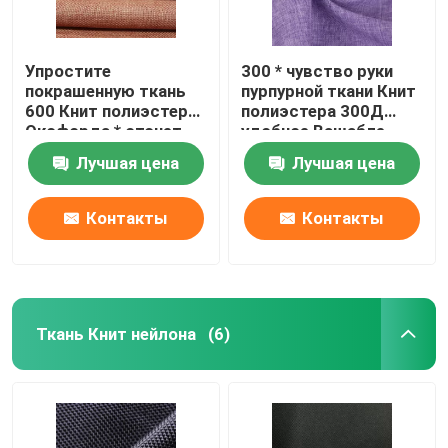
Упростите
300 * чувство руки
покрашенную ткань
пурпурной ткани Книт
600 Книт полиэстера
полиэстера 300Д
Оксфорда * отсчет
удобное Вашабле
пряжи 600Д 320 Гсм
Лучшая цена
Лучшая цена
для ткани сумки
Контакты
Контакты
Ткань Книт нейлона
(6)