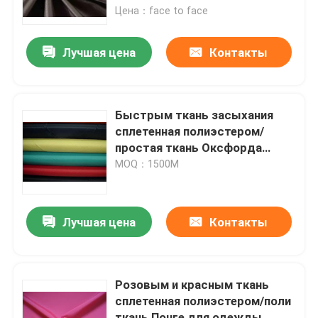
Цена：face to face
Продукты
Лучшая цена
Контакты
ткань тафты полиэстера
Быстрым ткань засыхания
Ткань тафты нейлона
сплетенная полиэстером/
простая ткань Оксфорда
нейлона удобная
MOQ：1500M
Ткань сплетенная полиэфиром
Сплетенная ткань нейлона
Лучшая цена
Контакты
ткань knit полиэфира
Розовым и красным ткань
сплетенная полиэстером/поли
Ткань Книт нейлона
ткань Понге для одежды