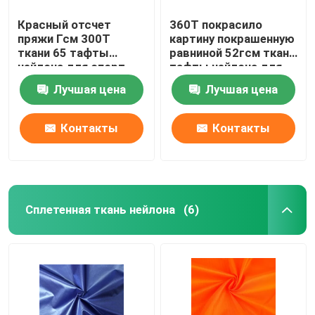
Красный отсчет
360Т покрасило
пряжи Гсм 300Т
картину покрашенную
ткани 65 тафты
равниной 52гсм ткани
нейлона для спорт
тафты нейлона для
куртки носит
ткани сумки
Лучшая цена
Лучшая цена
Контакты
Контакты
Сплетенная ткань нейлона
(6)