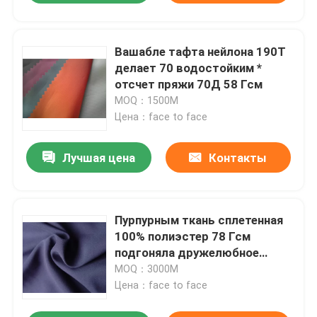
Вашабле тафта нейлона 190Т
делает 70 водостойким *
отсчет пряжи 70Д 58 Гсм
MOQ：1500M
Цена：face to face
Лучшая цена
Контакты
Пурпурным ткань сплетенная
100% полиэстер 78 Гсм
подгоняла дружелюбное
цвета эко-
MOQ：3000М
Цена：face to face