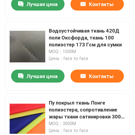
Лучшая цена
Контакты
Водоустойчивая ткань 420Д
поли Оксфорда, ткань 100
полиэстер 173 Гсм для сумки
MOQ：1500M
Цена：face to face
Лучшая цена
Контакты
Пу покрыл ткань Понге
полиэстера, сопротивление
жары ткани сатинировки 300Т
полиэстер
MOQ：3000М
Цена：face to face