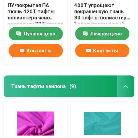
ПУ/покрытая ПА
400Т упрощают
ткань 420Т тафты
покрашенную ткань
полиэстера ясно
30 тафты полиэстера
покрасили 20 * отсчет
* цвет подгонянный
пряжи 20д
30Д для ткани
Лучшая цена
Лучшая цена
Контакты
Контакты
Ткань тафты нейлона
(9)