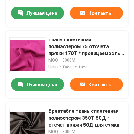
Лучшая цена
Контакты
ткань сплетенная
полиэстером 75 отсчета
пряжи 170Т * проницаемость
воздуха 75Д 40гсм хорошая
MOQ：3000М
Цена：face to face
Лучшая цена
Контакты
Дома
Бреатабле ткань сплетенная
О нас
полиэстером 350Т 50Д *
отсчет пряжи 50Д для сумки
Контакты
MOQ：3000М