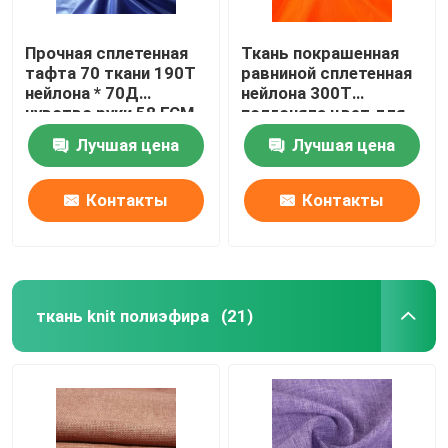
Прочная сплетенная
Ткань покрашенная
тафта 70 ткани 190Т
равниной сплетенная
нейлона * 70Д
нейлона 300Т
чувство руки 58 ГСМ
подгоняла цвет для
удобное
Спорцвеар
Лучшая цена
Лучшая цена
Контакты
Контакты
ткань knit полиэфира
(21)