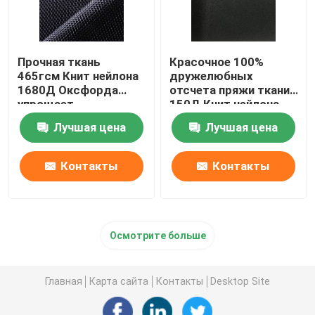
Прочная ткань
Красочное 100%
465гсм Книт нейлона
дружелюбных
1680Д Оксфорда
отсчета пряжи ткани
упрощает
150Д Книт нейлона
покрашенный для
водоустойчивых эко-
Лучшая цена
Лучшая цена
ткани сумки
Контакты
Контакты
Осмотрите больше
Главная
Карта сайта
Контакты
Desktop Site