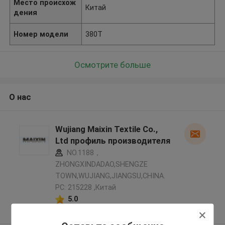
Место происхож
Китай
дения
Номер модели
380Т
Осмотрите больше
О нас
Wujiang Maixin Textile Co.,
Ltd профиль производителя
NO.1188，
ZHONGXINDADAO,SHENGZE
TOWN,WUJIANG,JIANGSU,CHINA.
PC: 215228 ,Китай
5.0
Подтверженный
поставщик