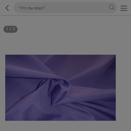
1
/
3