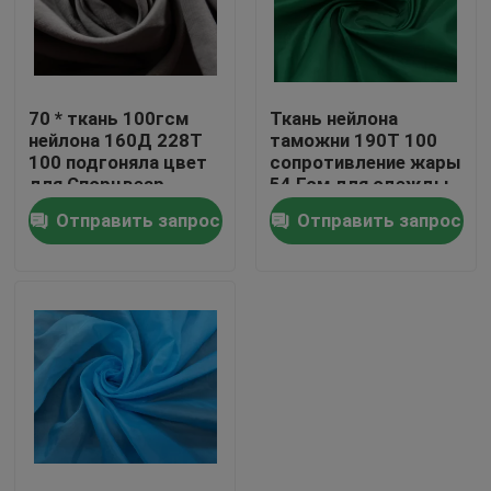
Экскурсия по заводу
70 * ткань 100гсм
Ткань нейлона
Качество управления
нейлона 160Д 228Т
таможни 190Т 100
100 подгоняла цвет
сопротивление жары
для Спорцвеар
54 Гсм для одежды
связаться с нами
сумки
Отправить запрос
Отправить запрос
Спросите цитату
ткань тафты полиэстера
Ткань тафты нейлона
Ткань сплетенная полиэфиром