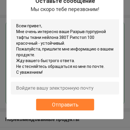
Оставьте сообщение
Осмотрите больше
Мы скоро тебе перезвоним!
Получить лучшую цену для
Разрыв пурпурной тафты
ткани нейлона 380Т Рипстоп
100 красочный - устойчивый
Продолжать
Отправить
Порекомендованные продукты