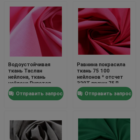
Водоустойчивая
Равнина покрасила
ткань Таслан
ткань 75 100
нейлона, ткань
нейлонов * отсчет
нейлона Рипстоп
320Т пряжи 75Д
Виндбреакер двором
противостатический
Отправить запрос
Отправить запрос
Главная страница
продукты
О нас