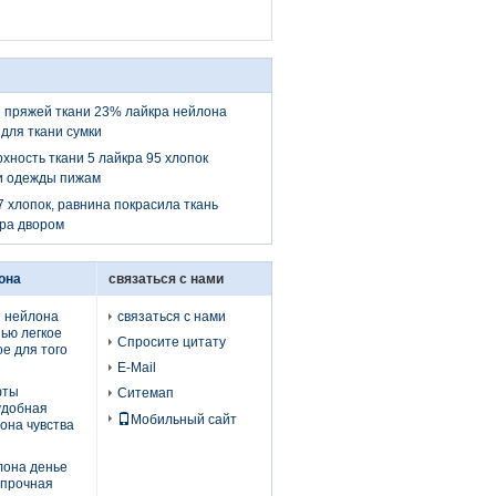
 пряжей ткани 23% лайкра нейлона
для ткани сумки
хность ткани 5 лайкра 95 хлопок
и одежды пижам
7 хлопок, равнина покрасила ткань
ра двором
она
связаться с нами
 нейлона
связаться с нами
ью легкое
Спросите цитату
ое для того
E-Mail
фты
Ситемап
удобная
Мобильный сайт
она чувства
лона денье
 прочная