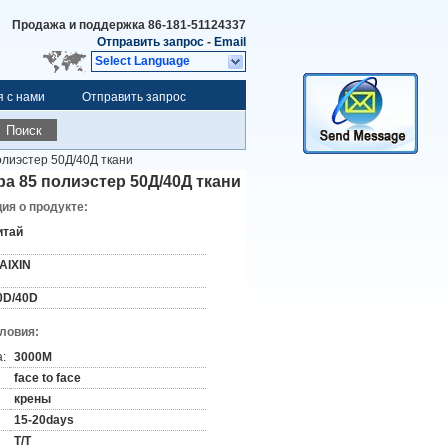
Продажа и поддержка
86-181-51124337
Отправить запрос
-
Email
Select Language
я с нами
Отправить запрос
Поиск
олиэстер 50Д/40Д ткани
ра 85 полиэстер 50Д/40Д ткани
я о продукте:
итай
AIXIN
0D/40D
словия:
:
3000М
face to face
крены
15-20days
T/T