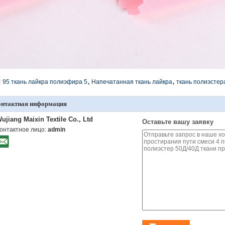
,
,
:
95 ткань лайкра полиэфира 5
Напечатанная ткань лайкра
ткань полиэстер
онтактная информация
ujiang Maixin Textile Co., Ltd
Оставьте вашу заявку
онтактное лицо:
admin