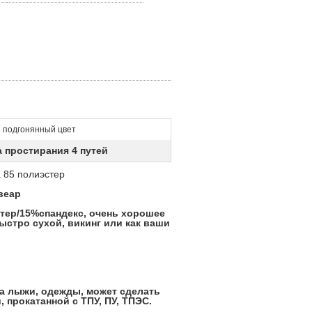
подгонянный цвет
а простирания 4 путей
а 85 полиэстер
веар
стер/15%спандекс, очень хорошее
ыстро сухой, викинг или как ваши
ма лыжи, одежды, может сделать
 прокатанной с ТПУ, ПУ, ТПЭС.