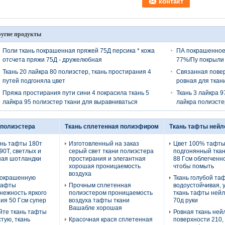
угие продукты
Поли ткань покрашенная пряжей 75Д персика * кожа
ПА покрашенное
отсчета пряжи 75Д - дружелюбная
77%/Пу покрыли 
Ткань 20 лайкра 80 полиэстер, ткань простирания 4
Связанная повер
путей подгоняла цвет
ровная для ткан
Пряжа простирания пути сини 4 покрасила ткань 5
Ткань 3 лайкра 9
лайкра 95 полиэстер ткани для выравниваться
лайкра полиэсте
 полиэстера
Ткань сплетенная полиэфиром
Ткань тафты нейл
ань тафты 180т
Изготовленный на заказ
Цвет 100% тафты
90Т, светлых и
серый свет ткани полиэстера
подгонянный ткан
ная шотландки
простирания и элегантная
88 Гсм облегченн
хорошая проницаемость
чтобы помыть
воздуха
покрашенную
Ткань голубой та
тафты
Прочным сплетенная
водоустойчивая, 
нежность яркого
полиэстером проницаемость
ткань тафты нейл
ия 50 Гсм супер
воздуха тафты ткани
70д руки
Вашабле хорошая
йте ткань тафты
Ровная ткань ней
стую, ткань
Красочная крася сплетенная
поверхности 210,