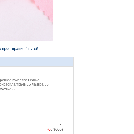
а простирания 4 путей
(
0
/ 3000)