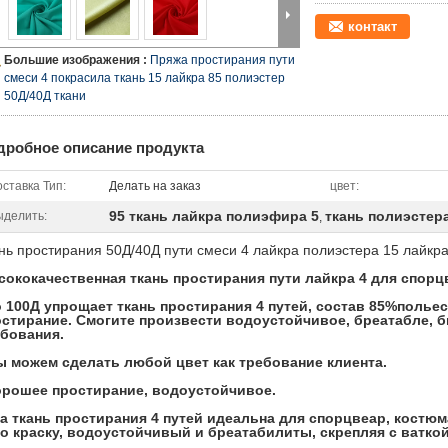
контакт
Большие изображения :
Пряжа простирания пути
смеси 4 покрасила ткань 15 лайкра 85 полиэстер
50Д/40Д ткани
дробное описание продукта
ставка Тип:
Делать на заказ
цвет:
95 ткань лайкра полиэфира 5
ткань полиэстер
ыделить:
,
нь простирания 50Д/40Д пути смеси 4 лайкра полиэстера 15 лайкр
ококачественная ткань простирания пути лайкра 4 для спорц
 100Д упрощает ткань простирания 4 путей, состав 85%полье
стирание. Смогите произвести водоустойчивое, бреатабле, б
бования.
ы можем сделать любой цвет как требование клиента.
орошее простирание, водоустойчивое.
та ткань простирания 4 путей идеальна для спорцвеар, костю
о краску, водоустойчивый и бреатабилиты, скрепляя с ваткой,