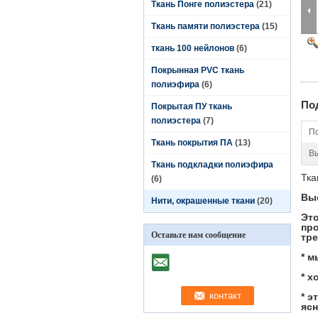
Ткань Понге полиэстера
(21)
Ткань памяти полиэстера
(15)
ткань 100 нейлонов
(6)
Покрынная PVC ткань
полиэфира
(6)
По
Покрытая ПУ ткань
полиэстера
(7)
По
Ткань покрытия ПА
(13)
В
Ткань подкладки полиэфира
Тка
(6)
Выс
Нити, окрашенные ткани
(20)
Это
про
Оставьте нам сообщение
тре
* м
* х
* э
ясн