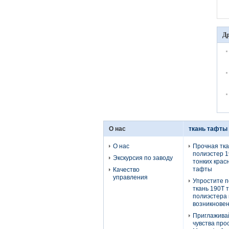
Др
О нас
ткань тафты
О нас
Прочная тк
полиэстер 1
Экскурсия по заводу
тонких крас
тафты
Качество
управления
Упростите 
ткань 190Т 
полиэстера 
возникновен
Приглажива
чувства про