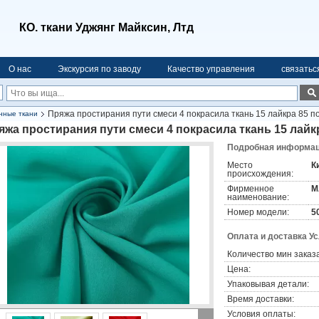
КО. ткани Уджянг Майксин, Лтд
О нас
Экскурсия по заводу
Качество управления
связатьс
Пряжа простирания пути смеси 4 покрасила ткань 15 лайкра 85 п
нные ткани
яжа простирания пути смеси 4 покрасила ткань 15 лайк
Подробная информаци
Место
К
происхождения:
Фирменное
M
наименование:
Номер модели:
5
Оплата и доставка У
Количество мин заказа
Цена:
Упаковывая детали:
Время доставки:
Условия оплаты: