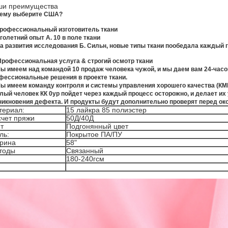
ши преимущества
ему выберите США?
Профессиональный изготовитель ткани
голетний опыт А. 10 в поле ткани
а развития исследования Б. Сильн, новые типы ткани пообедала каждый г
Профессиональная услуга & строгий осмотр ткани
Мы имеем над командой 10 продаж человека чужой, и мы даем вам 24-час
фессиональные решения в проекте ткани.
Мы имеем команду контроля и системы управления хорошего качества (КМ
лый человек КК 0ур пойдет через каждый процесс осторожно, и делает их
никновения дефекта. И продукты будут дополнительно проверят перед ок
териал:
15 лайкра 85 полиэстер
счет пряжи
50Д/40Д
т
Подгонянный цвет
ль:
Покрытое ПА/ПУ
рина
58"
тоды
Связанный
180-240гсм