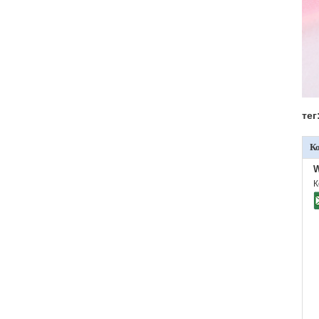
тег
К
W
К