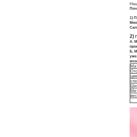
На
Поч
1) 
Мно
Сил
2)
А. 
про
Б. 
уме
воз
Ма
От
цве
сти
Ши
Ме
вес