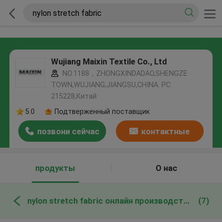
Wujiang Maixin Textile Co., Ltd
NO.1188，ZHONGXINDADAO,SHENGZE
TOWN,WUJIANG,JIANGSU,CHINA. PC:
215228,Китай
5.0
Подтверженный поставщик
позвони сейчас
контактные
данные
продукты
О нас
nylon stretch fabric онлайн производство
(7)