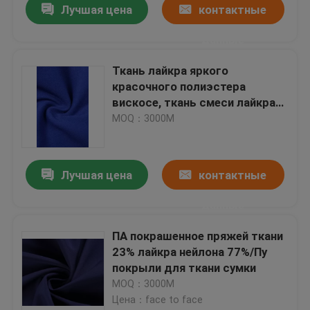
Лучшая цена
контактные
данные
Ткань лайкра яркого
красочного полиэстера
вискосе, ткань смеси лайкра
полиэстера вискозная
MOQ：3000М
Лучшая цена
контактные
данные
ПА покрашенное пряжей ткани
23% лайкра нейлона 77%/Пу
покрыли для ткани сумки
MOQ：3000М
Цена：face to face