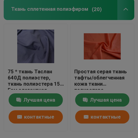
Ткань сплетенная полиэфиром
(20)
75 * ткань Таслан
Простая серая ткань
640Д полиэстер,
тафты/облегченная
ткань полиэстера 150
кожа ткани
Гсм элегантная
полиэстера -
сияющая
дружелюбная
Лучшая цена
Лучшая цена
контактные
контактные
данные
данные