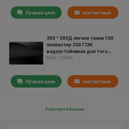
Лучшая цена
контактные
данные
300 * 300Д легкое ткани 100
полиэстер 200 ГСМ
водоустойчивое для того
чтобы помыть для сумки
MOQ：1500M
Лучшая цена
контактные
Главная страница
данные
продукты
Осмотрите больше
О нас