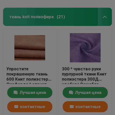
ткань knit полиэфира
(21)
Упростите
300 * чувство руки
покрашенную ткань
пурпурной ткани Книт
600 Книт полиэстера
полиэстера 300Д
Оксфорда * отсчет
удобное Вашабле
пряжи 600Д 320 Гсм
Лучшая цена
Лучшая цена
для ткани сумки
контактные
контактные