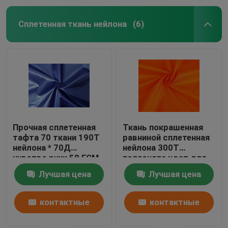
Сплетенная ткань нейлона
(6)
Прочная сплетенная
Ткань покрашенная
тафта 70 ткани 190Т
равниной сплетенная
нейлона * 70Д
нейлона 300Т
чувство руки 58 ГСМ
подгоняла цвет для
удобное
Спорцвеар
Лучшая цена
Лучшая цена
контактные
контактные
данные
данные