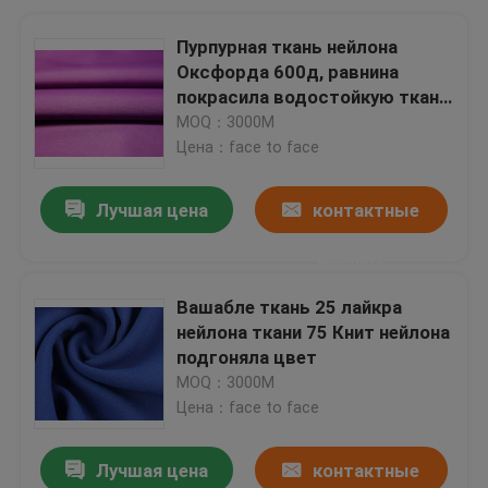
Пурпурная ткань нейлона
Оксфорда 600д, равнина
покрасила водостойкую ткань
простирания нейлона
MOQ：3000М
Цена：face to face
Лучшая цена
контактные
данные
Вашабле ткань 25 лайкра
нейлона ткани 75 Книт нейлона
подгоняла цвет
MOQ：3000М
Цена：face to face
Лучшая цена
контактные