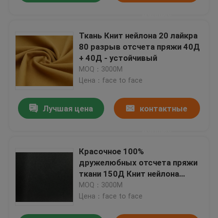
данные
Ткань Книт нейлона 20 лайкра
80 разрыв отсчета пряжи 40Д
+ 40Д - устойчивый
MOQ：3000М
Цена：face to face
Лучшая цена
контактные
данные
Красочное 100%
дружелюбных отсчета пряжи
ткани 150Д Книт нейлона
водоустойчивых эко-
MOQ：3000М
Цена：face to face