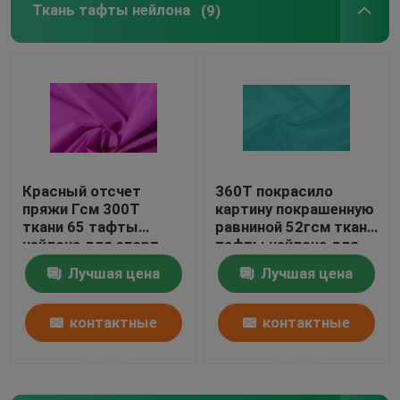
Ткань тафты нейлона
(9)
Покрынная PVC ткань полиэфира
Покрытая ПУ ткань полиэстера
Ткань покрытия ПА
Красный отсчет
360Т покрасило
пряжи Гсм 300Т
картину покрашенную
Ткань подкладки полиэфира
ткани 65 тафты
равниной 52гсм ткани
нейлона для спорт
тафты нейлона для
куртки носит
ткани сумки
Нити, окрашенные ткани
Лучшая цена
Лучшая цена
контактные
контактные
данные
данные